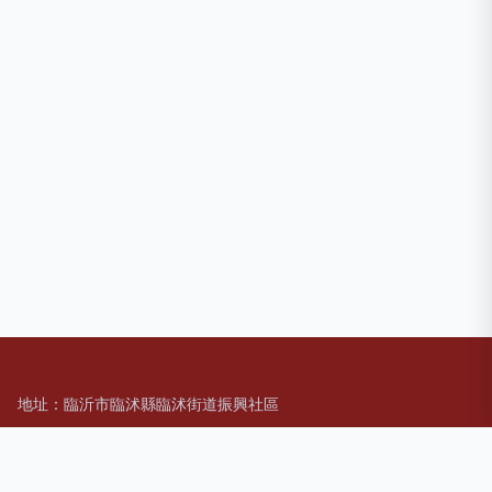
地址：臨沂市臨沭縣臨沭街道振興社區
電話：1845164**